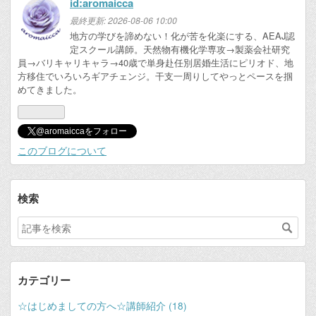
id:aromaicca
最終更新:
2026-08-06 10:00
地方の学びを諦めない！化が苦を化楽にする、AEAJ認
定スクール講師。天然物有機化学専攻→製薬会社研究
員→バリキャリキャラ→40歳で単身赴任別居婚生活にピリオド、地
方移住でいろいろギアチェンジ。干支一周りしてやっとペースを掴
めてきました。
@aromaiccaをフォロー
このブログについて
検索
カテゴリー
☆はじめましての方へ☆講師紹介 (18)