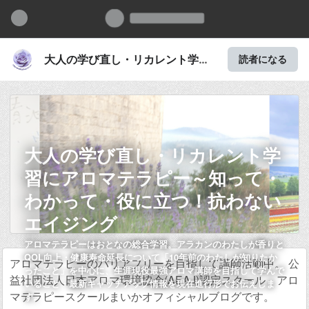
大人の学び直し・リカレント学習
読者になる
にアロマテラピー～知って・わか
って・役に立つ！抗わないエイジ
ング
大人の学び直し・リカレント学
習にアロマテラピー～知って・
わかって・役に立つ！抗わない
エイジング
アロマテラピーはおとなの総合学習。アラカンのわたしが香りと
QOL向上・健康寿命延長について「10年前のわたしが知りたか
アロマテラピーのバリアフリーを目指して講師活動中。 公
ったこと」を中心に、生涯現役最強アロマ講師を目指して学んで
益社団法人日本アロマ環境協会(AEAJ)認定スクール アロ
いること・最新キャッチアップ情報を現在進行形でお伝えしま
マテラピースクールまいかオフィシャルブログです。
す。