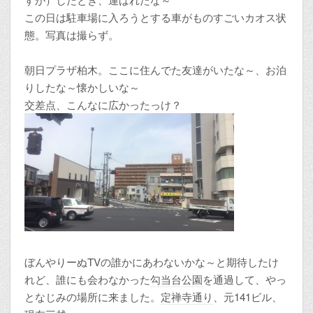
この日は駐車場に入ろうとする車がものすごいカオス状
態。写真は撮らず。
朝日プラザ柏木。ここに住んでた友達がいたな～、お泊
りしたな～懐かしいな～
交差点、こんなに広かったっけ？
ぼんやりーぬTVの誰かにあわないかな～と期待したけ
れど、誰にも会わなかった
勾当台公園
を通過して、やっ
となじみの場所に来ました。
定禅寺通り
、元141ビル、