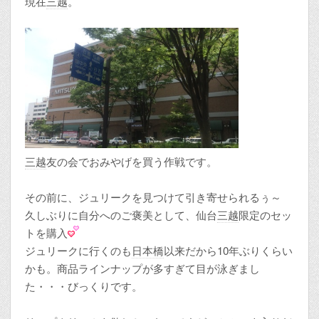
現在
三越
。
三越
友の会でおみやげを買う作戦です。
その前に、ジュリークを見つけて引き寄せられるぅ～
久しぶりに自分へのご褒美として、仙台
三越
限定のセッ
トを購入
ジュリークに行くのも
日本橋
以来だから10年ぶりくらい
かも。商品ラインナップが多すぎて目が泳ぎまし
た・・・びっくりです。