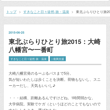
トップ
>
すきなこと日々徒然‐旅・温泉
>
東北ぶらりひとり旅2
2015
-
06
-
25
東北ぶらりひとり旅2015：大崎
八幡宮〜一番町
すきなこと日々徒然‐旅・温泉
|-復興支援
大崎八幡宮
発のるーぷるバスまで5分。
気が短いわたしは歩くことを決断。荷物もないし、スニ
ーカーだし、天気もいいし♪
・・・結構、距離あるんですけどね。1時間弱かな。
大学病院。実験でケガ（というほどのことでもないので
すが）したとき、運ばれたな～